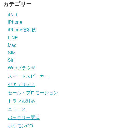
カテゴリー
iPad
iPhone
iPhone便利技
LINE
Mac
SIM
Siri
Webブラウザ
スマートスピーカー
セキュリティ
セール・プロモーション
トラブル対応
ニュース
バッテリー関連
ポケモンGO