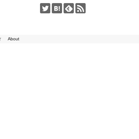
ィ
About