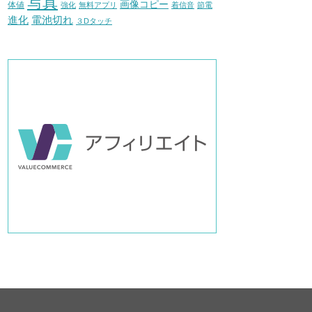
写真
画像コピー
体値
強化
無料アプリ
着信音
節電
進化
電池切れ
３Dタッチ