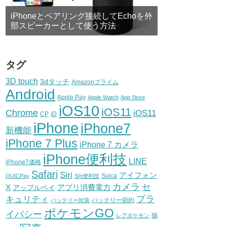
iPhoneとペアリング接続してEchoを外
部スピーカーとして使う方法
タグ
3D touch
3dタッチ
Amazonプライム
Android
Apple Pay
Apple Watch
App Store
iOS10
iOS11
Chrome
iOS11
CP
iD
iPhone
iPhone7
新機能
iPhone 7 Plus
iPhone 7 カメラ
iPhone便利技
LINE
iPhone7価格
Safari
Siri
アイフォン
Suica
QUICPay
SIri便利技
カメラ
セ
X
アプリ消費電力
アップルペイ
プラ
キュリティ
バッテリー節約
バッテリー対策
ポケモンGO
イバシー
個
レアポケモン