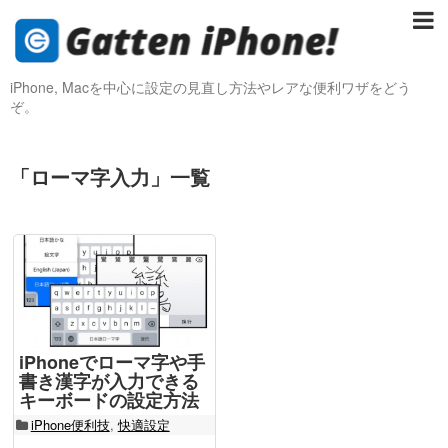
iPhone, Macを中心に設定の見直し方法やレアな便利ワザをどう
ぞ。
「
ローマ字入力
」
一覧
iPhoneでローマ字や手
書き漢字が入力できる
キーボードの設定方法
iPhone便利技
,
快適設定