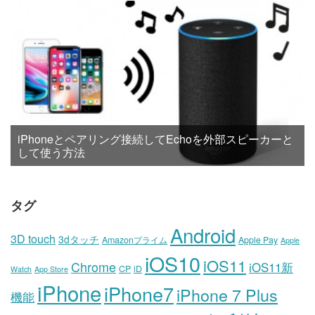
iPhoneとペアリング接続してEchoを外部スピーカーと
して使う方法
タグ
Android
3D touch
3dタッチ
Amazonプライム
Apple Pay
Apple
iOS10
iOS11
Chrome
iOS11新
CP
iD
Watch
App Store
iPhone
iPhone7
iPhone 7 Plus
機能