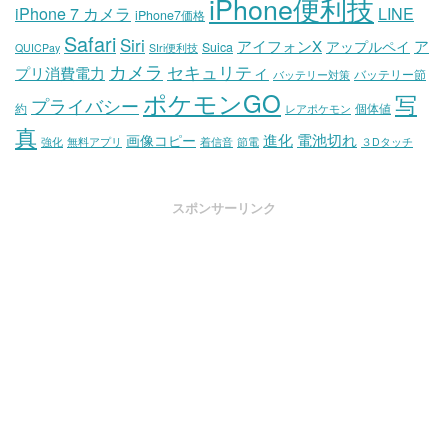
iPhone便利技
iPhone 7 カメラ
LINE
iPhone7価格
Safari
Siri
アイフォンX
ア
アップルペイ
Suica
QUICPay
SIri便利技
カメラ
セキュリティ
プリ消費電力
バッテリー節
バッテリー対策
ポケモンGO
写
プライバシー
約
個体値
レアポケモン
真
進化
電池切れ
画像コピー
強化
無料アプリ
着信音
節電
３Dタッチ
スポンサーリンク