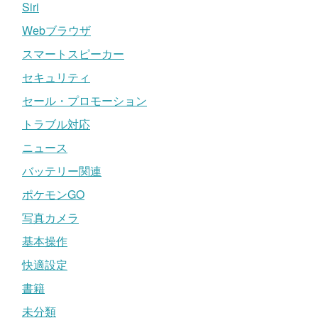
Siri
Webブラウザ
スマートスピーカー
セキュリティ
セール・プロモーション
トラブル対応
ニュース
バッテリー関連
ポケモンGO
写真カメラ
基本操作
快適設定
書籍
未分類