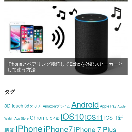
iPhoneとペアリング接続してEchoを外部スピーカーと
して使う方法
タグ
Android
3D touch
3dタッチ
Amazonプライム
Apple Pay
Apple
iOS10
iOS11
Chrome
iOS11新
CP
iD
Watch
App Store
iPhone
iPhone7
iPhone 7 Plus
機能