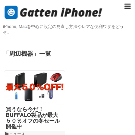
iPhone, Macを中心に設定の見直し方法やレアな便利ワザをどう
ぞ。
「
周辺機器
」
一覧
買うなら今だ！
BUFFALO製品が最大
５０％オフの冬セール
開催中
ニュース