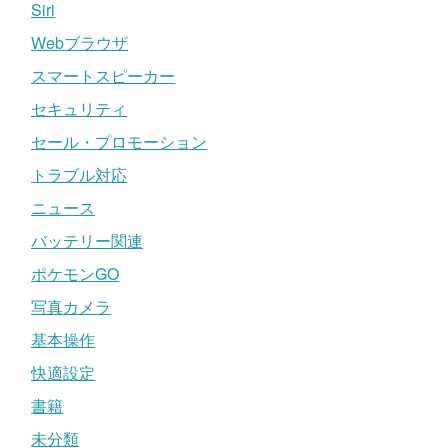
Siri
Webブラウザ
スマートスピーカー
セキュリティ
セール・プロモーション
トラブル対応
ニュース
バッテリー関連
ポケモンGO
写真カメラ
基本操作
快適設定
書籍
未分類