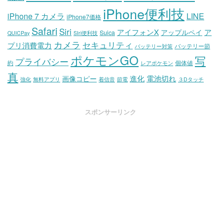
iPhone便利技
iPhone 7 カメラ
LINE
iPhone7価格
Safari
Siri
アイフォンX
ア
アップルペイ
Suica
QUICPay
SIri便利技
カメラ
セキュリティ
プリ消費電力
バッテリー節
バッテリー対策
ポケモンGO
写
プライバシー
約
個体値
レアポケモン
真
進化
電池切れ
画像コピー
強化
無料アプリ
着信音
節電
３Dタッチ
スポンサーリンク