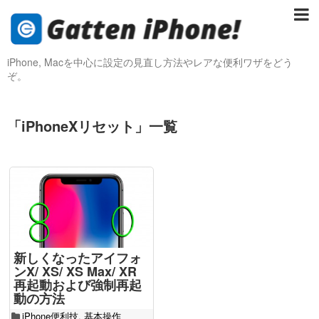
iPhone, Macを中心に設定の見直し方法やレアな便利ワザをどう
ぞ。
「
iPhoneXリセット
」
一覧
新しくなったアイフォ
ンX/ XS/ XS Max/ XR
再起動および強制再起
動の方法
iPhone便利技
,
基本操作