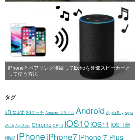
iPhoneとペアリング接続してEchoを外部スピーカーと
して使う方法
タグ
Android
3D touch
3dタッチ
Amazonプライム
Apple Pay
Apple
iOS10
iOS11
Chrome
iOS11新
CP
iD
Watch
App Store
iPhone
iPhone7
iPhone 7 Plus
機能