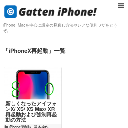
iPhone, Macを中心に設定の見直し方法やレアな便利ワザをどう
ぞ。
「
iPhoneX再起動
」
一覧
新しくなったアイフォ
ンX/ XS/ XS Max/ XR
再起動および強制再起
動の方法
iPhone便利技
,
基本操作