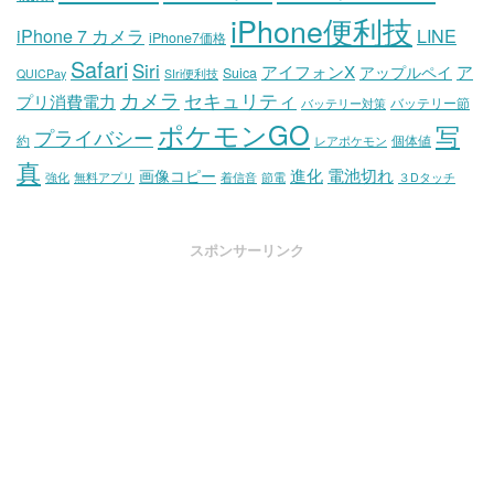
iPhone便利技
iPhone 7 カメラ
LINE
iPhone7価格
Safari
Siri
アイフォンX
ア
アップルペイ
Suica
QUICPay
SIri便利技
カメラ
セキュリティ
プリ消費電力
バッテリー節
バッテリー対策
ポケモンGO
写
プライバシー
約
個体値
レアポケモン
真
進化
電池切れ
画像コピー
強化
無料アプリ
着信音
節電
３Dタッチ
スポンサーリンク