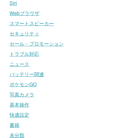
Siri
Webブラウザ
スマートスピーカー
セキュリティ
セール・プロモーション
トラブル対応
ニュース
バッテリー関連
ポケモンGO
写真カメラ
基本操作
快適設定
書籍
未分類