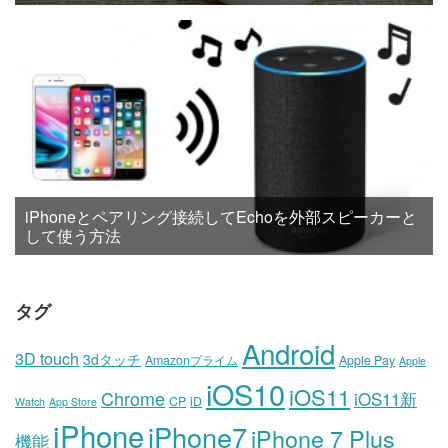
iPhoneとペアリング接続してEchoを外部スピーカーと
して使う方法
タグ
Android
3D touch
3dタッチ
Amazonプライム
Apple Pay
Apple
iOS10
iOS11
Chrome
iOS11新
CP
iD
Watch
App Store
iPhone
iPhone7
iPhone 7 Plus
機能