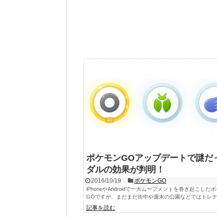
ポケモンGOアップデートで謎だ
ダルの効果が判明！
2016/10/19
ポケモンGO
iPhoneやAndroidで一大ムーブメントを巻き起こした
GOですが、まだまだ街中や週末の公園などではトレナー
記事を読む