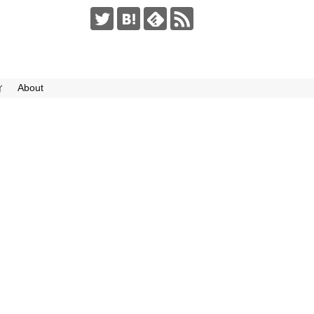
ィ
About