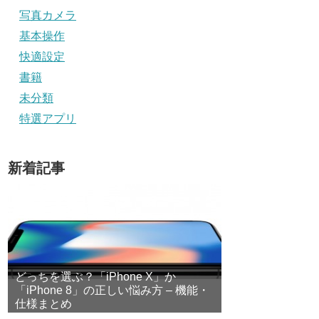
写真カメラ
基本操作
快適設定
書籍
未分類
特選アプリ
新着記事
どっちを選ぶ？「iPhone X」か
「iPhone 8」の正しい悩み方 – 機能・
仕様まとめ