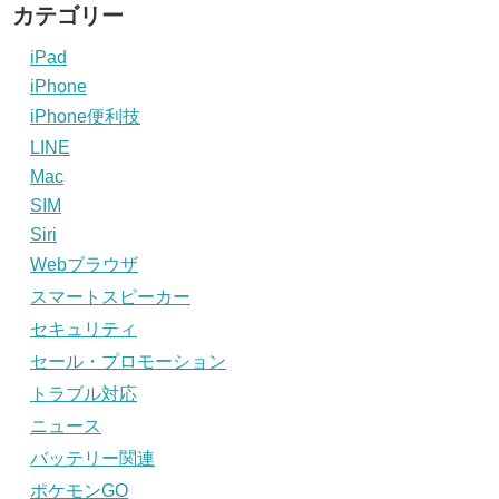
カテゴリー
iPad
iPhone
iPhone便利技
LINE
Mac
SIM
Siri
Webブラウザ
スマートスピーカー
セキュリティ
セール・プロモーション
トラブル対応
ニュース
バッテリー関連
ポケモンGO