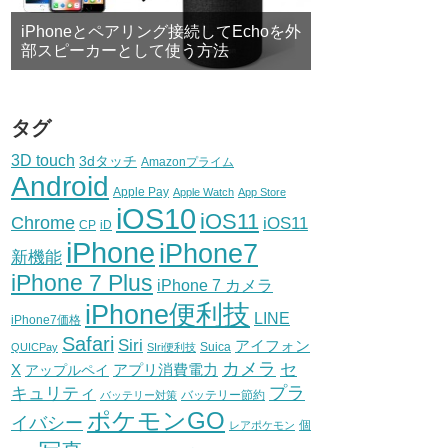
iPhoneとペアリング接続してEchoを外
部スピーカーとして使う方法
タグ
3D touch
3dタッチ
Amazonプライム
Android
Apple Pay
Apple Watch
App Store
iOS10
iOS11
Chrome
iOS11
CP
iD
iPhone
iPhone7
新機能
iPhone 7 Plus
iPhone 7 カメラ
iPhone便利技
LINE
iPhone7価格
Safari
Siri
アイフォン
Suica
QUICPay
SIri便利技
カメラ
セ
X
アプリ消費電力
アップルペイ
プラ
キュリティ
バッテリー節約
バッテリー対策
ポケモンGO
イバシー
個
レアポケモン