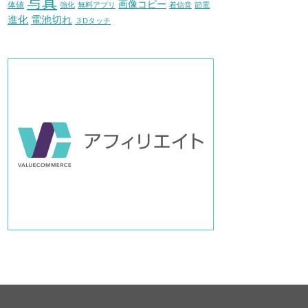
写真
画像コピー
体値
強化
無料アプリ
着信音
節電
進化
電池切れ
３Dタッチ