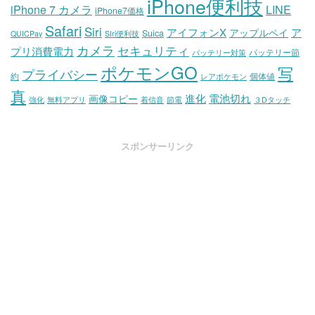
iPhone便利技
iPhone 7 カメラ
LINE
iPhone7価格
Safari
Siri
アイフォンX
ア
アップルペイ
Suica
QUICPay
SIri便利技
カメラ
セキュリティ
プリ消費電力
バッテリー節
バッテリー対策
ポケモンGO
写
プライバシー
約
個体値
レアポケモン
真
進化
電池切れ
画像コピー
強化
無料アプリ
着信音
節電
３Dタッチ
スポンサーリンク