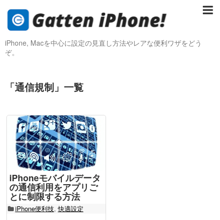
iPhone, Macを中心に設定の見直し方法やレアな便利ワザをどう
ぞ。
「
通信規制
」
一覧
iPhoneモバイルデータ
の通信利用をアプリご
とに制限する方法
iPhone便利技
,
快適設定