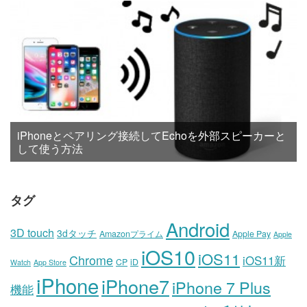
iPhoneとペアリング接続してEchoを外部スピーカーと
して使う方法
タグ
Android
3D touch
3dタッチ
Amazonプライム
Apple Pay
Apple
iOS10
iOS11
Chrome
iOS11新
CP
iD
Watch
App Store
iPhone
iPhone7
iPhone 7 Plus
機能