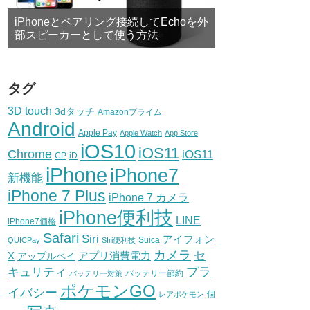
iPhoneとペアリング接続してEchoを外
部スピーカーとして使う方法
タグ
3D touch
3dタッチ
Amazonプライム
Android
Apple Pay
Apple Watch
App Store
iOS10
iOS11
Chrome
iOS11
CP
iD
iPhone
iPhone7
新機能
iPhone 7 Plus
iPhone 7 カメラ
iPhone便利技
LINE
iPhone7価格
Safari
Siri
アイフォン
Suica
QUICPay
SIri便利技
カメラ
セ
X
アプリ消費電力
アップルペイ
プラ
キュリティ
バッテリー節約
バッテリー対策
ポケモンGO
イバシー
個
レアポケモン