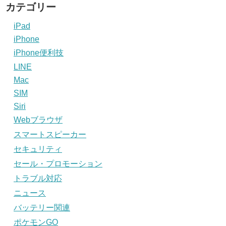
カテゴリー
iPad
iPhone
iPhone便利技
LINE
Mac
SIM
Siri
Webブラウザ
スマートスピーカー
セキュリティ
セール・プロモーション
トラブル対応
ニュース
バッテリー関連
ポケモンGO