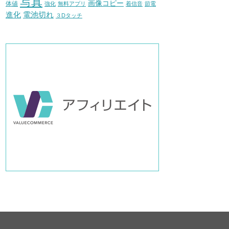
写真
画像コピー
体値
強化
無料アプリ
着信音
節電
進化
電池切れ
３Dタッチ