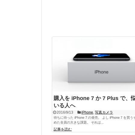
購入を iPhone 7 か 7 Plus で
いる人へ
2016/9/13
iPhone
,
写真カメラ
待ちに待った iPhone 7 の発売。 よし iPhone 7 を買
めた全員の大きな課題。 それは...
記事を読む