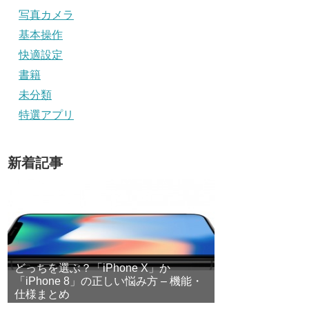
写真カメラ
基本操作
快適設定
書籍
未分類
特選アプリ
新着記事
どっちを選ぶ？「iPhone X」か
「iPhone 8」の正しい悩み方 – 機能・
仕様まとめ