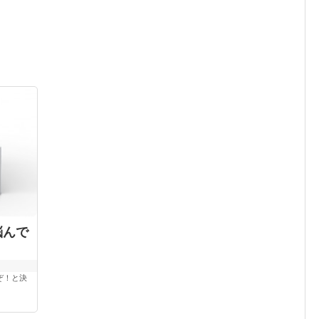
、悩んで
うぞ！と決