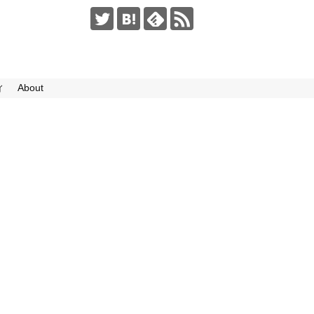
ィ
About