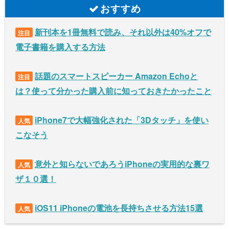
おすすめ
新刊本を1冊無料で読み、それ以外は40%オフで
注目
電子書籍を購入する方法
話題のスマートスピーカー Amazon Echoと
注目
は？使って分かった購入前に知っておきたかったこと
iPhone7で大幅強化された「3Dタッチ」を使い
人気
こなそう
意外と知らないであろうiPhoneの実用的な裏ワ
人気
ザ１０選！
iOS11 iPhoneの電池を長持ちさせる方法15選
人気