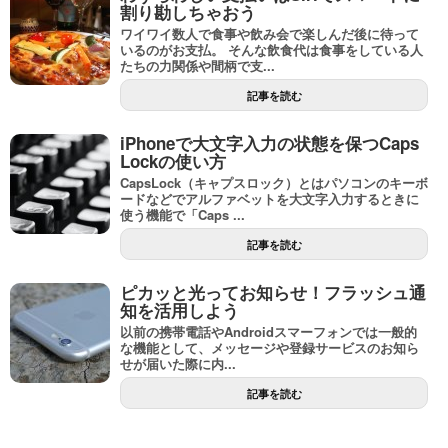
割り勘しちゃおう
ワイワイ数人で食事や飲み会で楽しんだ後に待って
いるのがお支払。 そんな飲食代は食事をしている人
たちの力関係や間柄で支...
記事を読む
iPhoneで大文字入力の状態を保つCaps
Lockの使い方
CapsLock（キャプスロック）とはパソコンのキーボ
ードなどでアルファベットを大文字入力するときに
使う機能で「Caps ...
記事を読む
ピカッと光ってお知らせ！フラッシュ通
知を活用しよう
以前の携帯電話やAndroidスマーフォンでは一般的
な機能として、メッセージや登録サービスのお知ら
せが届いた際に内...
記事を読む