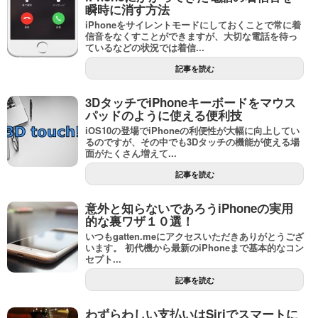
瞬時に消す方法
iPhoneをサイレントモードにしておくことで常に着
信音をなくすことができますが、大切な電話を待っ
ているなどの状況では着信...
記事を読む
3DタッチでiPhoneキーボードをマウス
パッドのように使える便利技
iOS10の登場でiPhoneの利便性が大幅に向上してい
るのですが、その中でも3Dタッチの機能が使える場
面がたくさん増えて...
記事を読む
意外と知らないであろうiPhoneの実用
的な裏ワザ１０選！
いつもgatten.meにアクセスいただきありがとうござ
います。 初代機から最新のiPhoneまで基本的なコン
セプト...
記事を読む
わずらわしい支払いはSiriでスマートに