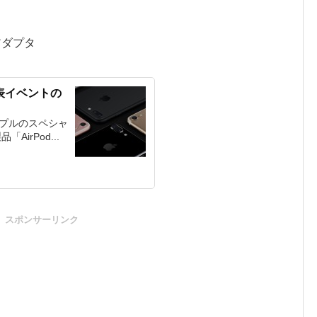
クアダプタ
発表イベントの
ップルのスペシャ
irPod...
スポンサーリンク