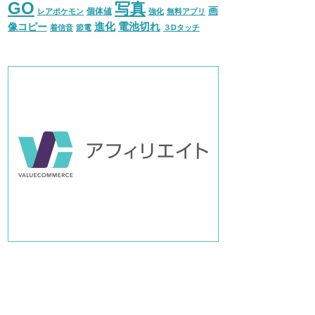
GO
写真
画
個体値
レアポケモン
強化
無料アプリ
進化
電池切れ
像コピー
着信音
節電
３Dタッチ