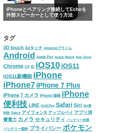
iPhoneとペアリング接続してEchoを
外部スピーカーとして使う方法
タグ
3D touch
3dタッチ
Amazonプライム
Android
Apple Pay
Apple Watch
App Store
iOS10
iOS11
Chrome
CP
iD
iPhone
iOS11新機能
iPhone7
iPhone 7 Plus
iPhone
iPhone 7 カメラ
iPhone7価格
便利技
Safari
LINE
Siri
QUICPay
SIri便
アイフォンX
アプリ消
アップルペイ
Suica
利技
カメラ
セキュリティ
費電力
バッテリー対策
ポケモン
プライバシー
バッテリー節約