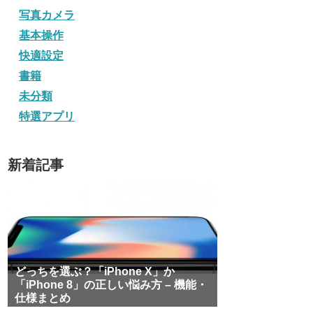
写真カメラ
基本操作
快適設定
書籍
未分類
特選アプリ
新着記事
どっちを選ぶ？「iPhone X」か
「iPhone 8」の正しい悩み方 – 機能・
仕様まとめ