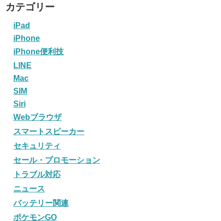
カテゴリー
iPad
iPhone
iPhone便利技
LINE
Mac
SIM
Siri
Webブラウザ
スマートスピーカー
セキュリティ
セール・プロモーション
トラブル対応
ニュース
バッテリー関連
ポケモンGO