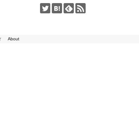
ィ
About