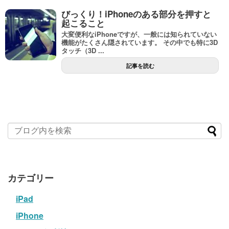
びっくり！iPhoneのある部分を押すと
起こること
大変便利なiPhoneですが、一般には知られていない
機能がたくさん隠されています。 その中でも特に3D
タッチ（3D ...
記事を読む
カテゴリー
iPad
iPhone