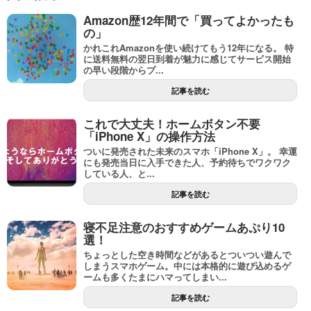
Amazon歴12年間で「買ってよかったも
の」
かれこれAmazonを使い続けてもう12年になる。 特
に送料無料の翌日到着が魅力に感じてサービス開始
の早い段階からプ...
記事を読む
これで大丈夫！ホームボタン不要
「iPhone X」の操作方法
ついに発売された未来のスマホ「iPhone X」。 幸運
にも発売当日に入手できた人、予約待ちでワクワク
している人、と...
記事を読む
寝不足注意のおすすめゲームあぷり10
選！
ちょっとした空き時間などがあるとついつい遊んで
しまうスマホゲーム。中には本格的に遊び込めるゲ
ームも多くたまにハマってしまい...
記事を読む