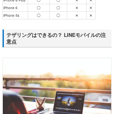
iPhone 6 Plus
◯
◯
✕
✕
iPhone 6
◯
◯
✕
✕
iPhone 5s
◯
◯
✕
✕
テザリングはできるの？ LINEモバイルの注
意点