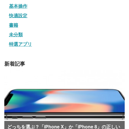
基本操作
快適設定
書籍
未分類
特選アプリ
新着記事
どっちを選ぶ？「iPhone X」か「iPhone 8」の正しい