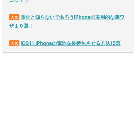
意外と知らないであろうiPhoneの実用的な裏ワ
人気
ザ１０選！
iOS11 iPhoneの電池を長持ちさせる方法15選
人気