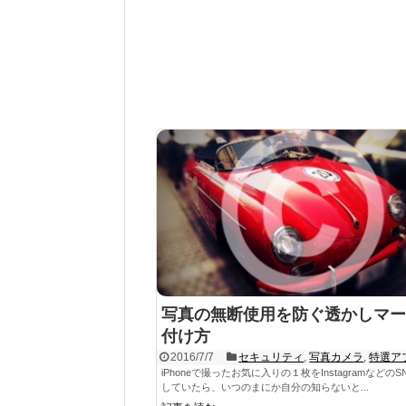
写真の無断使用を防ぐ透かしマー
付け方
2016/7/7
セキュリティ
,
写真カメラ
,
特選ア
iPhoneで撮ったお気に入りの１枚をInstagramなどの
していたら、いつのまにか自分の知らないと...