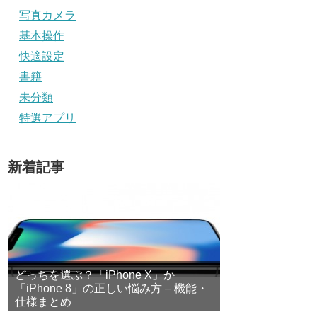
写真カメラ
基本操作
快適設定
書籍
未分類
特選アプリ
新着記事
どっちを選ぶ？「iPhone X」か
「iPhone 8」の正しい悩み方 – 機能・
仕様まとめ