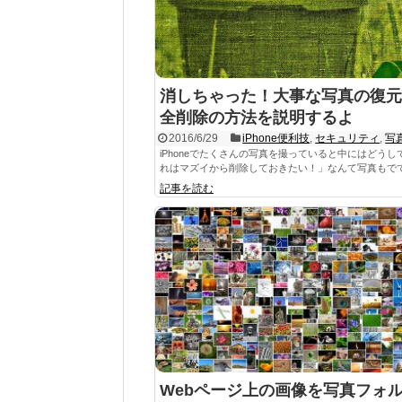
消しちゃった！大事な写真の復元
全削除の方法を説明するよ
2016/6/29
iPhone便利技
,
セキュリティ
,
写
iPhoneでたくさんの写真を撮っていると中にはどうし
れはマズイから削除しておきたい！」なんて写真もでてき
記事を読む
Webページ上の画像を写真フォ