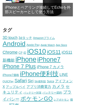
iPhoneとペアリング接続してEchoを外
部スピーカーとして使う方法
タグ
3D touch
3dタッチ
Amazonプライム
Android
Apple Pay
Apple Watch
App Store
iOS10
iOS11
Chrome
iOS11
CP
iD
iPhone
iPhone7
新機能
iPhone 7 Plus
iPhone 7 カメラ
iPhone便利技
LINE
iPhone7価格
Safari
Siri
アイフォン
Suica
QUICPay
SIri便利技
カメラ
セ
X
アプリ消費電力
アップルペイ
プラ
キュリティ
バッテリー節約
バッテリー対策
ポケモンGO
イバシー
個
レアポケモン