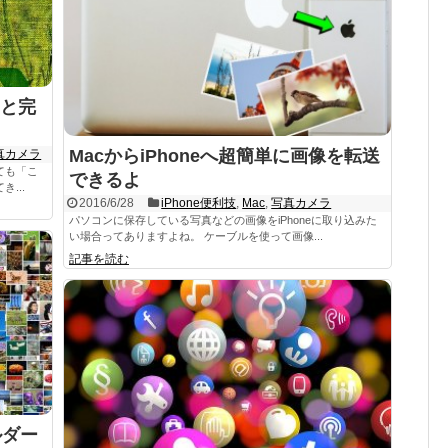
と完
MacからiPhoneへ超簡単に画像を転送
真カメラ
ても「こ
できるよ
...
2016/6/28
iPhone便利技
,
Mac
,
写真カメラ
パソコンに保存している写真などの画像をiPhoneに取り込みた
い場合ってありますよね。 ケーブルを使って画像...
記事を読む
ルダー