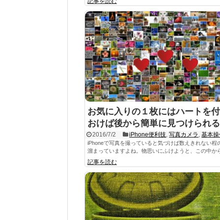
記事を読む
お気に入りの１枚にはハートを付
おけば後から簡単に見つけられる
2016/7/2
iPhone便利技
,
写真カメラ
,
基本操
iPhoneで写真を撮っていると気づけば数えきれない程
溜まっていますよね。物思いにふけようと、この中からあ
記事を読む