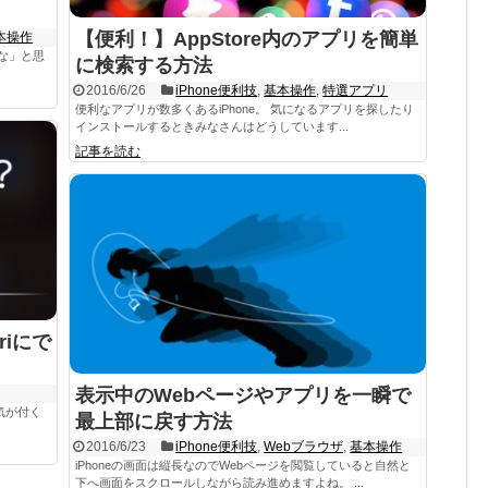
【便利！】AppStore内のアプリを簡単
本操作
いな」と思
に検索する方法
2016/6/26
iPhone便利技
,
基本操作
,
特選アプリ
便利なアプリが数多くあるiPhone。 気になるアプリを探したり
インストールするときみなさんはどうしています...
記事を読む
iにで
表示中のWebページやアプリを一瞬で
、気が付く
最上部に戻す方法
2016/6/23
iPhone便利技
,
Webブラウザ
,
基本操作
iPhoneの画面は縦長なのでWebページを閲覧していると自然と
下へ画面をスクロールしながら読み進めますよね。 ...