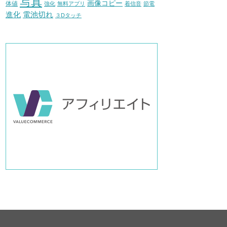
写真
画像コピー
体値
強化
無料アプリ
着信音
節電
進化
電池切れ
３Dタッチ