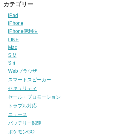
カテゴリー
iPad
iPhone
iPhone便利技
LINE
Mac
SIM
Siri
Webブラウザ
スマートスピーカー
セキュリティ
セール・プロモーション
トラブル対応
ニュース
バッテリー関連
ポケモンGO