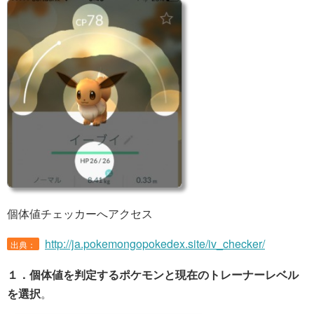
個体値チェッカーへアクセス
http://ja.pokemongopokedex.site/iv_checker/
出典：
１．個体値を判定するポケモンと現在のトレーナーレベル
を選択
。