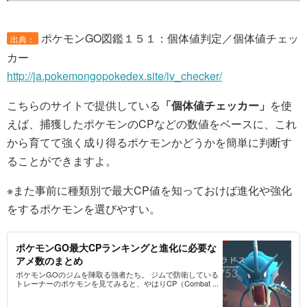
ポケモンGO図鑑１５１：個体値判定／個体値チェッ
出典：
カー
http://ja.pokemongopokedex.site/iv_checker/
こちらのサイトで提供している
「個体値チェッカー」
を使
えば、捕獲したポケモンのCPなどの数値をベースに、これ
から育てて強く成り得るポケモンかどうかを簡単に判断す
ることができますよ。
※また事前に種類別で最大CP値を知っておけば進化や強化
をするポケモンを選びやすい。
ポケモンGO最大CPランキングと進化に必要な
アメ数のまとめ
ポケモンGOのジムを陣取る強者たち。 ジムで防衛している
トレーナーのポケモンを見てみると、やはりCP（Combat ...