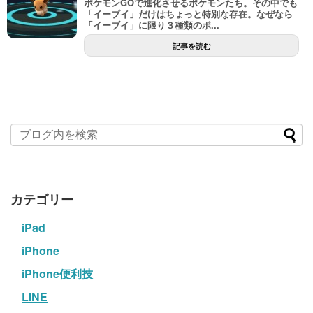
ポケモンGOで進化させるポケモンたち。その中でも
「イーブイ」だけはちょっと特別な存在。なぜなら
「イーブイ」に限り３種類のポ...
記事を読む
カテゴリー
iPad
iPhone
iPhone便利技
LINE